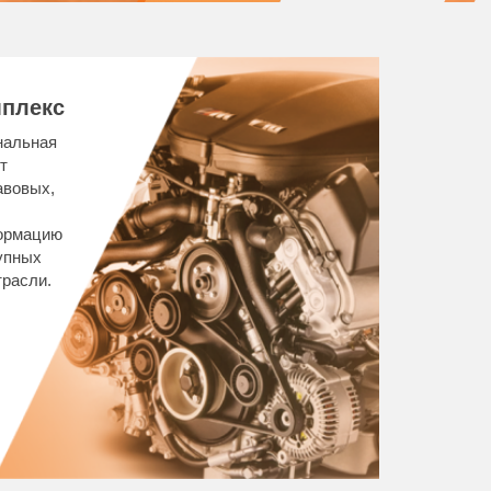
плекс
нальная
т
авовых,
ормацию
упных
расли.