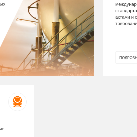
ных
междунар
стандарт
актами и
требовани
ПОДРОБ
ис