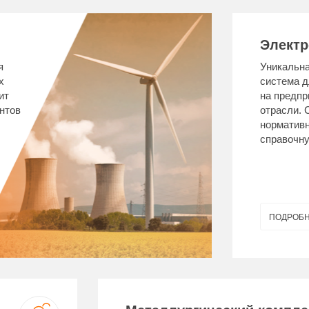
Электр
я
Уникальн
х
система д
ит
на предпр
нтов
отрасли. 
нормативн
справочн
ПОДРОБ