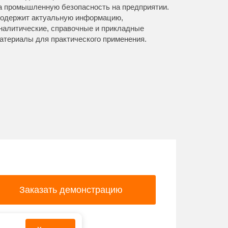
а промышленную безопасность на предприятии.
окружающ
одержит актуальную информацию,
актуальн
налитические, справочные и прикладные
информац
атериалы для практического применения.
с госорга
поддержку
Заказать демонстрацию