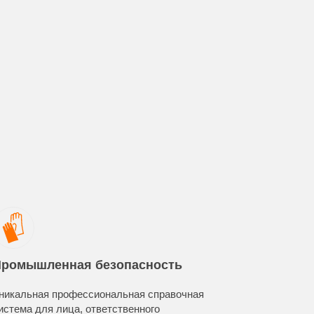
ромышленная безопасность
Эколог
никальная профессиональная справочная
Уникальн
истема для лица, ответственного
система д