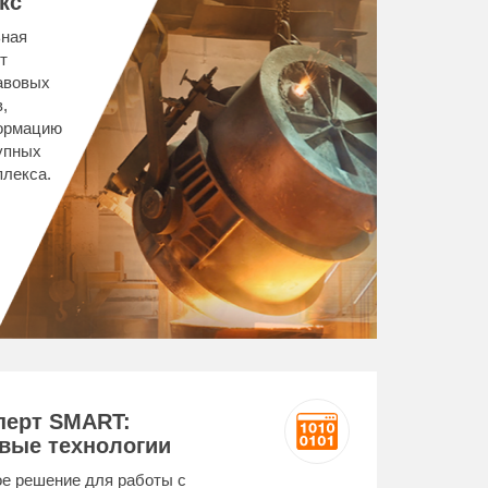
кс
ьная
т
авовых
,
ормацию
упных
плекса.
перт SMART:
вые технологии
е решение для работы с