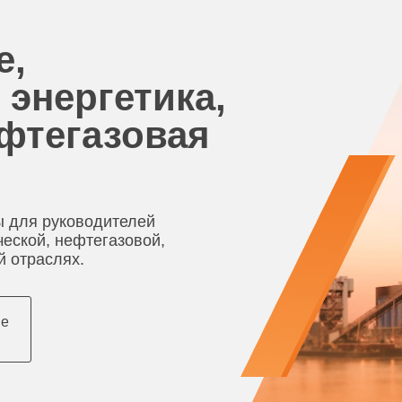
е,
 энергетика,
ефтегазовая
 для руководителей
ческой, нефтегазовой,
й отраслях.
ые